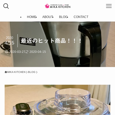
HOME
ABOUT
BLOG
CONTACT
2020
最近のヒット商品！！！
4/15
2020-03-27
2020-04-15
MIKA KITCHEN
BLOG