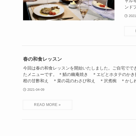
ャル
ンドプ
2021
春の和食レッスン
今回は春の和食レッスンを開始いたしました。ご自宅でで
たメニューです。 ＊鯖の幽庵焼き ＊エビとホタテのかき
柑の甘酢和え ＊菜の花のわさび和え ＊沢煮椀 ＊かし
2021-04-09