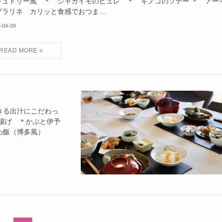
キュトリー風 ＊ ジャガイモのピュレ ＊ キノコのソテー ＊ アー
ラリネ カリッと食感でおつま...
-04-09
きる出汁にこだわっ
揚げ ＊かぶと伊予
わ飯（博多風）