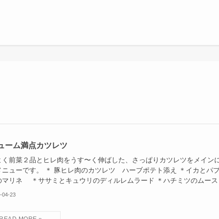
ューム満点カツレツ
よく前菜２品とヒレ肉をうす〜く伸ばした、さっぱりカツレツをメイン
メニューです。 ＊ 豚ヒレ肉のカツレツ ハーブポテト添え ＊イカとパ
のマリネ ＊ササミとキュウリのディルレムラード ＊ハチミツのムー
-04-23