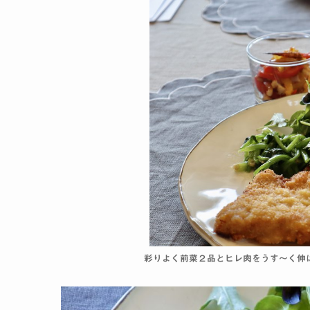
彩りよく前菜２品とヒレ肉をうす〜く伸